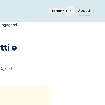
Accedi
Risorse
IT
e Ingegneri
tti e
, split