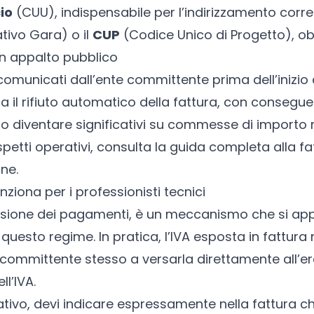
io
(CUU), indispensabile per l’indirizzamento cor
tivo Gara) o il
CUP
(Codice Unico di Progetto), ob
un appalto pubblico
comunicati dall’ente committente prima dell’inizio d
 il rifiuto automatico della fattura, con conseguent
diventare significativi su commesse di importo ri
aspetti operativi, consulta la guida completa alla
fa
one
.
ziona per i professionisti tecnici
ssione dei pagamenti, è un meccanismo che si appl
 questo regime. In pratica, l’IVA esposta in fattur
 committente stesso a versarla direttamente all’erar
ll’IVA.
ativo, devi indicare espressamente nella fattura che