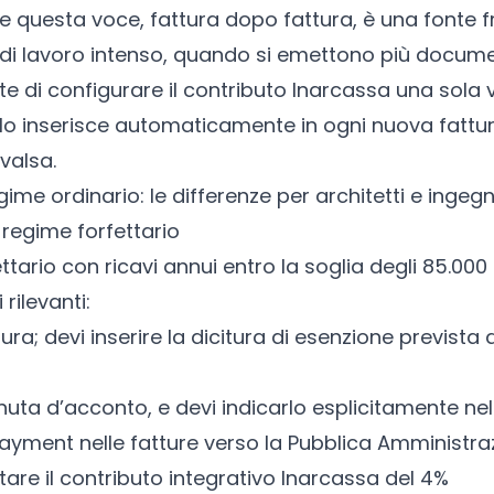
questa voce, fattura dopo fattura, è una fonte fr
i di lavoro intenso, quando si emettono più docum
te di configurare il contributo Inarcassa una sola
e lo inserisce automaticamente in ogni nuova fattur
ivalsa.
ime ordinario: le differenze per architetti e ingegn
n regime forfettario
ttario
con ricavi annui entro la soglia degli 85.000
 rilevanti:
tura; devi inserire la dicitura di esenzione prevista 
enuta d’acconto, e devi indicarlo esplicitamente n
 payment nelle fatture verso la Pubblica Amministra
re il contributo integrativo Inarcassa del 4%