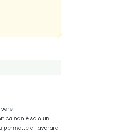
apere
onica
non è solo un
i permette di lavorare