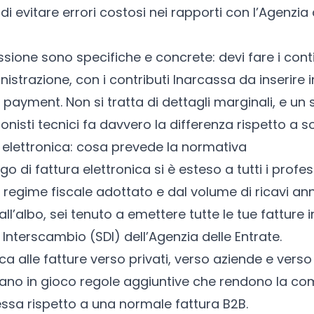
i evitare errori costosi nei rapporti con l’Agenzia 
essione sono specifiche e concrete: devi fare i cont
strazione, con i contributi Inarcassa da inserire in
payment. Non si tratta di dettagli marginali, e u
onisti tecnici fa davvero la differenza rispetto a s
 elettronica: cosa prevede la normativa
ligo di
fattura elettronica
si è esteso a tutti i profes
egime fiscale adottato e dal volume di ricavi annu
all’albo, sei tenuto a emettere tutte le tue fatture
 Interscambio (SDI) dell’Agenzia delle Entrate.
a alle fatture verso privati, verso aziende e verso e
rano in gioco regole aggiuntive che rendono la co
sa rispetto a una normale fattura B2B.