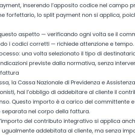
 payment, inserendo l’apposito codice nel campo pr
e forfettario
, lo split payment non si applica, poic
esto aspetto — verificando ogni volta se il comm
do i codici corretti — richiede attenzione e tempo
esso: una volta selezionato il tipo di destinatario
indicazioni previste dalla normativa, senza interve
 fattura
cassa, la Cassa Nazionale di Previdenza e Assistenza 
ionisti, hai l’obbligo di addebitare al cliente il cont
nso. Questo importo è a carico del committente e
separata nel corpo della fattura.
l’importo del contributo integrativo si applica anch
 va ugualmente addebitata al cliente, ma senza imp