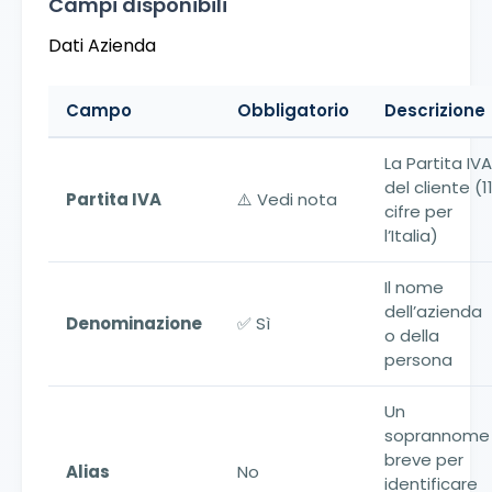
Campi disponibili
Dati Azienda
Campo
Obbligatorio
Descrizione
La Partita IVA
del cliente (1
Partita IVA
⚠️ Vedi nota
cifre per
l’Italia)
Il nome
dell’azienda
Denominazione
✅ Sì
o della
persona
Un
soprannome
breve per
Alias
No
identificare